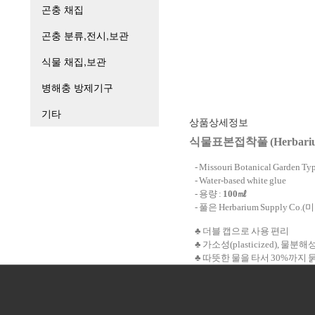
상품상세정보
식물표본접착풀 (Herbarium
- Missouri Botanical Garden T
- Water-based white glue
- 용량 :
100㎖
- 풀은 Herbarium Supply C
♣ 더블 캡으로 사용 편리
♣ 가소성(plasticized), 물분해
♣ 따뜻한 물을 타서 30%까지 