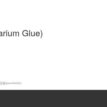
ium Glue)
on-brittle)