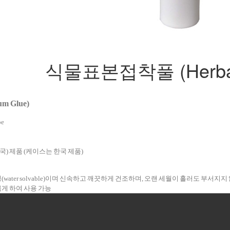
식물표본접착풀 (Herbar
 Glue)
ype
o.(미국) 제품 (케이스는 한국 제품)
성(water solvable)이며 신속하고 깨끗하게
건조하며, 오랜 세월이 흘러도 부서지지 않음(n
묽게 하여 사용 가능